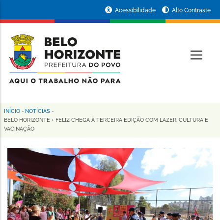
Pular
Portal
Acessibilidade
Alto Contraste
para
da
o
conteúdo
Prefeitura
O
principal
de
Belo
Horizonte
INÍCIO
-
NOTÍCIAS
-
Trilha
BELO HORIZONTE + FELIZ CHEGA À TERCEIRA EDIÇÃO COM LAZER, CULTURA E
VACINAÇÃO
de
navegação