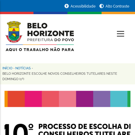
Pular
Portal
Acessibilidade
Alto Contraste
para
da
o
conteúdo
Prefeitura
O
principal
de
Belo
Horizonte
INÍCIO
-
NOTÍCIAS
-
Trilha
BELO HORIZONTE ESCOLHE NOVOS CONSELHEIROS TUTELARES NESTE
DOMINGO (1º)
de
navegação