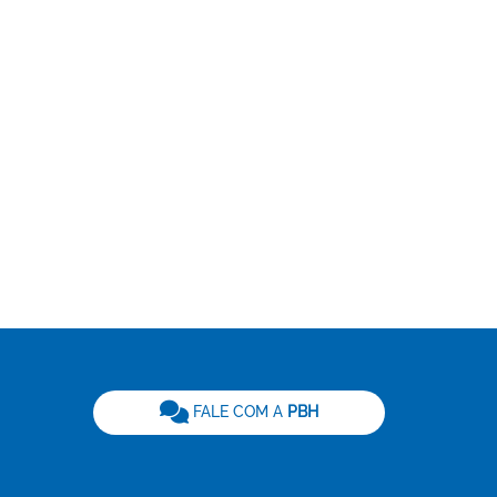
be
FALE COM A
PBH