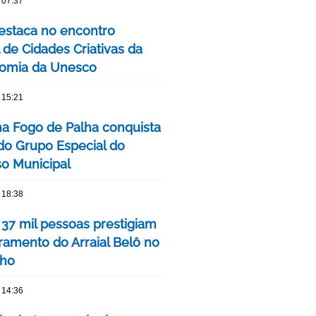
 07:37
estaca no encontro
 de Cidades Criativas da
omia da Unesco
 15:21
ha Fogo de Palha conquista
 do Grupo Especial do
o Municipal
 18:38
 37 mil pessoas prestigiam
ramento do Arraial Belô no
nho
 14:36