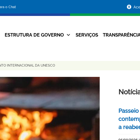
Portal
para o Chat
Ace
da
Prefeitura
ESTRUTURA DE GOVERNO
SERVIÇOS
TRANSPARÊNCI
Navegação
de
Principal
Belo
NTO INTERNACIONAL DA UNESCO
Horizonte
Notíci
Passeio 
contemp
a reabe