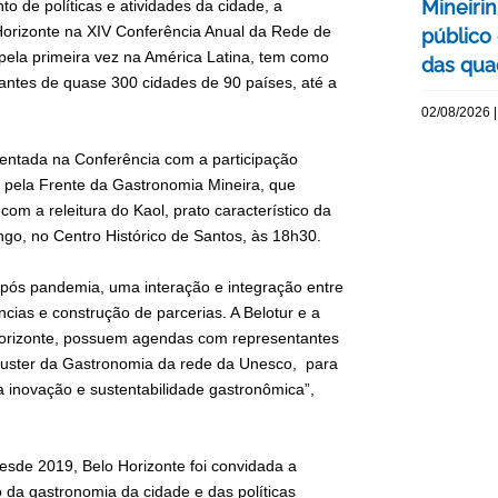
Mineiri
 de políticas e atividades da cidade, a
 Horizonte na XIV Conferência Anual da Rede de
público
pela primeira vez na América Latina, tem como
das quad
tantes de quase 300 cidades de 90 países, até a
02/08/2026 |
esentada na Conferência com a participação
o pela Frente da Gastronomia Mineira, que
m a releitura do Kaol, prato característico da
ngo, no Centro Histórico de Santos, às 18h30.
 pós pandemia, uma interação e integração entre
ias e construção de parcerias. A Belotur e a
Horizonte, possuem agendas com representantes
luster da Gastronomia da rede da Unesco, para
a inovação e sustentabilidade gastronômica”,
sde 2019, Belo Horizonte foi convidada a
o da gastronomia da cidade e das políticas