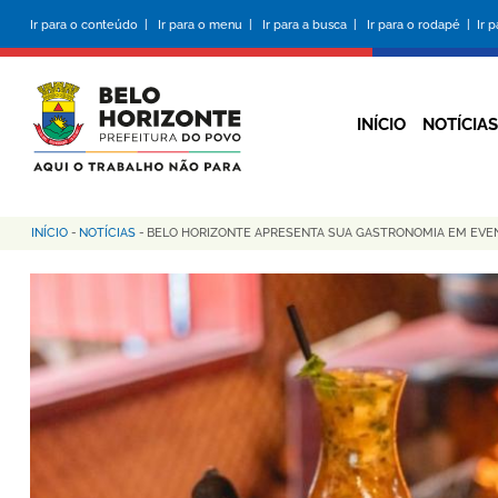
Pular
Ir para o conteúdo |
Ir para o menu |
Ir para a busca |
Ir para o rodapé |
Ir 
para
o
conteúdo
principal
INÍCIO
NOTÍCIAS
INÍCIO
-
NOTÍCIAS
-
BELO HORIZONTE APRESENTA SUA GASTRONOMIA EM EVE
Trilha
de
navegação