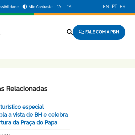
−
+
A
A
EN
PT
ES
ssibilidade
Alto Contraste
FALE COM A PBH
A
as Relacionadas
turístico especial
la a vista de BH e celebra
rtura da Praça do Papa