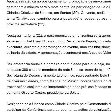
Aposta estratégica no posicionamento, promoção e desenvolvimento
gastronomia mineira será o mote central da participação de Belo
Cidades Criativas da Unesco, em Santos (SP). O evento, sediado 
tema “Criatividade, caminho para a igualdade” e recebe represen
próxima sexta-feira (22).
Nesta quinta-feira (21), a gastronomia belo-horizontina será apr
especial do chef Flávio Trombino, do Restaurante Xapuri, indicad
executará, durante a programação do evento, uma cozinha-show, co
culinária da cidade. A apresentação acontecerá nos Arcos do Valo
“A Conferência Anual é a primeira oportunidade para que haja, no
as quase 300 cidades membros da rede Unesco, troca de experiênc
Secretaria de Desenvolvimento Econômico, representando Belo 
de diversas cidades, como Mérida, no México, coordenadora do c
traçar ações conjuntas de intercâmbio de boas práticas focadas n
comenta Gilberto Castro, presidente da Belotur.
Designada pela Unesco como Cidade Criativa pela Gastronomia de
participar da Conferência para apresentar as ações de valorizaçã