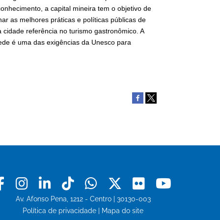
conhecimento, a capital mineira tem o objetivo de
har as melhores práticas e políticas públicas de
a cidade referência no turismo gastronômico. A
Rede é uma das exigências da Unesco para
Facebook
Instagram
Linkedin
Tiktok
Whatsapp
X
Flickr
Youtu
Av. Afonso Pena, 1212 - Centro | 30130-003
Política de privacidade
|
Mapa do site