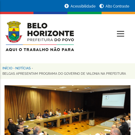
Pular
Portal
Acessibilidade
Alto Contraste
para
da
o
conteúdo
Prefeitura
O
principal
de
Belo
Horizonte
INÍCIO
-
NOTÍCIAS
-
Trilha
BELGAS APRESENTAM PROGRAMA DO GOVERNO DE VALONIA NA PREFEITURA
de
navegação