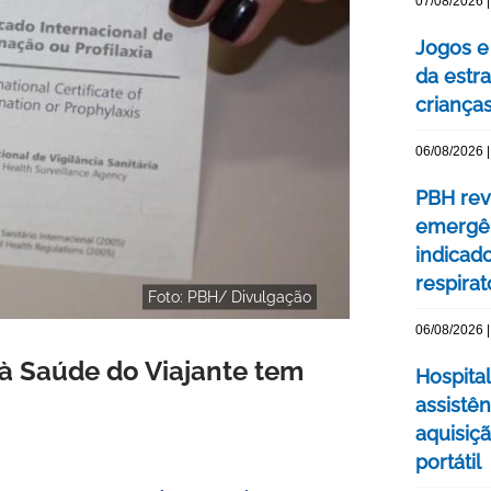
07/08/2026 |
Jogos e
da estra
criança
06/08/2026 |
PBH rev
emergên
indicad
respirat
Foto: PBH/ Divulgação
06/08/2026 |
à Saúde do Viajante tem
Hospital
assistê
aquisiç
portátil