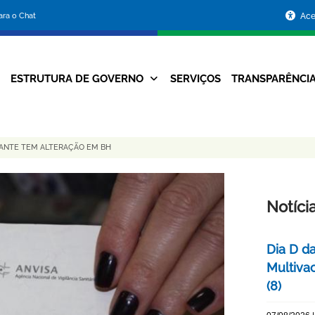
Portal
para o Chat
Ace
da
Prefeitura
ESTRUTURA DE GOVERNO
SERVIÇOS
TRANSPARÊNCI
Navegação
de
Principal
Belo
JANTE TEM ALTERAÇÃO EM BH
Horizonte
Notíci
Dia D d
Multiva
(8)