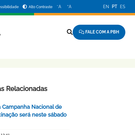
−
+
A
A
EN
PT
ES
ssibilidade
Alto Contraste
FALE COM A PBH
A
as Relacionadas
a Campanha Nacional de
cinação será neste sábado