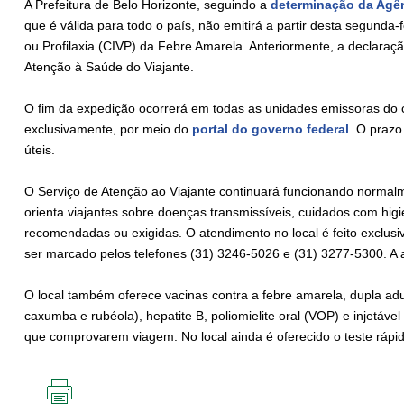
A Prefeitura de Belo Horizonte, seguindo a
determinação da Agênc
que é válida para todo o país, não emitirá a partir desta segunda-f
ou Profilaxia (CIVP) da Febre Amarela. Anteriormente, a declaraçã
Atenção à Saúde do Viajante.
O fim da expedição ocorrerá em todas as unidades emissoras do ce
exclusivamente, por meio do
portal do governo federal
. O prazo
úteis.
O Serviço de Atenção ao Viajante continuará funcionando normalm
orienta viajantes sobre doenças transmissíveis, cuidados com hi
recomendadas ou exigidas. O atendimento no local é feito exclus
ser marcado pelos telefones (31) 3246-5026 e (31) 3277-5300. 
O local também oferece vacinas contra a febre amarela, dupla adulto
caxumba e rubéola), hepatite B, poliomielite oral (VOP) e injetáve
que comprovarem viagem. No local ainda é oferecido o teste rápid