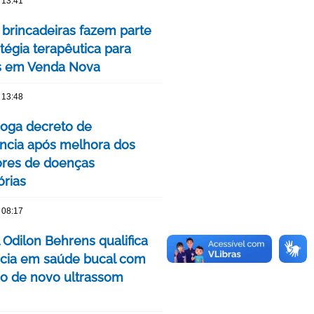
 13:41
 brincadeiras fazem parte
tégia terapêutica para
s em Venda Nova
 13:48
oga decreto de
cia após melhora dos
ores de doenças
órias
 08:17
 Odilon Behrens qualifica
ncia em saúde bucal com
ão de novo ultrassom