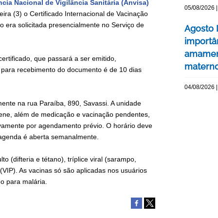
ia Nacional de Vigilância Sanitária (Anvisa)
05/08/2026 |
eira (3) o Certificado Internacional de Vacinação
o era solicitada presencialmente no Serviço de
Agosto 
importâ
amament
rtificado, que passará a ser emitido,
matern
 para recebimento do documento é de 10 dias
04/08/2026 |
ente na rua Paraíba, 890, Savassi. A unidade
giene, além de medicação e vacinação pendentes,
ivamente por agendamento prévio. O horário deve
A agenda é aberta semanalmente.
 (difteria e tétano), tríplice viral (sarampo,
l (VIP). As vacinas só são aplicadas nos usuários
o para malária.