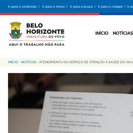
Pular
Ir para o conteúdo |
Ir para o menu |
Ir para a busca |
Ir para o rodapé |
Ir 
para
o
conteúdo
principal
INÍCIO
NOTÍCIAS
INÍCIO
-
NOTÍCIAS
-
ATENDIMENTO DO SERVIÇO DE ATENÇÃO À SAÚDE DO VIA
Trilha
de
navegação