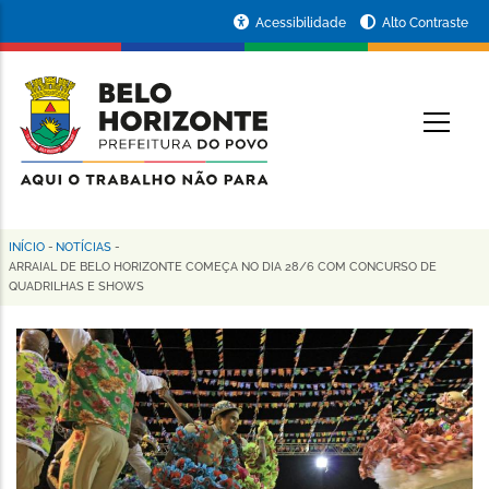
Pular
Portal
Acessibilidade
Alto Contraste
para
da
o
conteúdo
Prefeitura
O
principal
de
Belo
Horizonte
INÍCIO
-
NOTÍCIAS
-
Trilha
ARRAIAL DE BELO HORIZONTE COMEÇA NO DIA 28/6 COM CONCURSO DE
QUADRILHAS E SHOWS
de
navegação