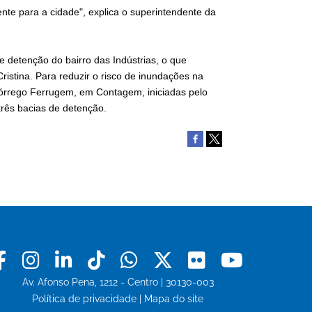
nte para a cidade", explica o superintendente da
 detenção do bairro das Indústrias, o que
ristina. Para reduzir o risco de inundações na
órrego Ferrugem, em Contagem, iniciadas pelo
três bacias de detenção.
Facebook
Instagram
Linkedin
Tiktok
Whatsapp
X
Flickr
Youtu
Av. Afonso Pena, 1212 - Centro | 30130-003
Política de privacidade
|
Mapa do site