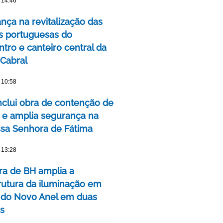
 14:46
nça na revitalização das
s portuguesas do
tro e canteiro central da
 Cabral
 10:58
clui obra de contenção de
 e amplia segurança na
ssa Senhora de Fátima
 13:28
ura de BH amplia a
trutura da iluminação em
 do Novo Anel em duas
is