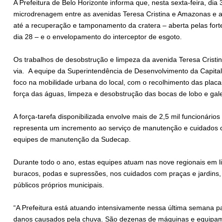
A Prefeitura de Belo Horizonte informa que, nesta sexta-feira, dia
microdrenagem entre as avenidas Teresa Cristina e Amazonas e a v
até a recuperação e tamponamento da cratera – aberta pelas fortes
dia 28 – e o envelopamento do interceptor de esgoto.
Os trabalhos de desobstrução e limpeza da avenida Teresa Cristin
via. A equipe da Superintendência de Desenvolvimento da Capita
foco na mobilidade urbana do local, com o recolhimento das placa
força das águas, limpeza e desobstrução das bocas de lobo e gale
A força-tarefa disponibilizada envolve mais de 2,5 mil funcionários
representa um incremento ao serviço de manutenção e cuidados c
equipes de manutenção da Sudecap.
Durante todo o ano, estas equipes atuam nas nove regionais em l
buracos, podas e supressões, nos cuidados com praças e jardins
públicos próprios municipais.
“A Prefeitura está atuando intensivamente nessa última semana par
danos causados pela chuva. São dezenas de máquinas e equipam