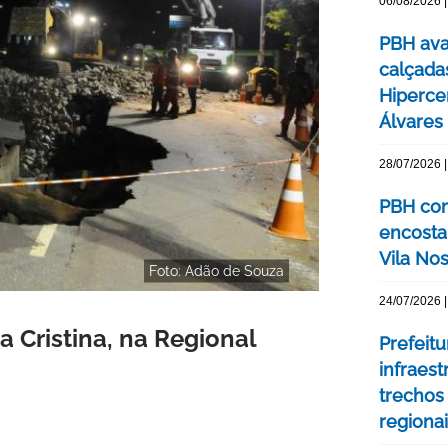
06/08/2026 |
PBH ava
calçada
Hipercen
Álvares
28/07/2026 |
PBH con
encosta
Vila No
Foto: Adão de Souza
24/07/2026 |
a Cristina, na Regional
Prefeit
infraes
trechos
regiona