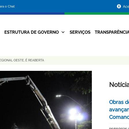
Portal
para o Chat
Ace
da
Prefeitura
ESTRUTURA DE GOVERNO
SERVIÇOS
TRANSPARÊNCI
Navegação
de
Principal
Belo
REGIONAL OESTE, É REABERTA
Horizonte
Notíci
Obras d
avançam
Comanc