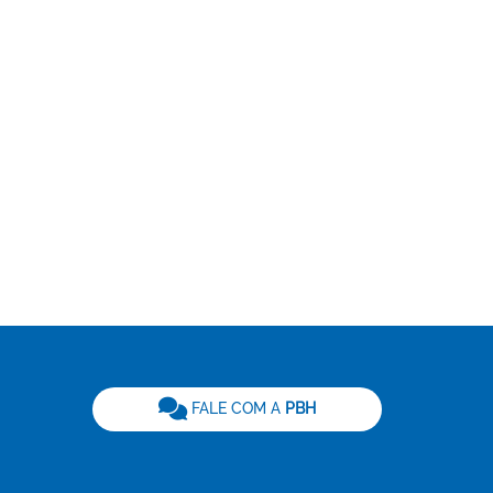
be
FALE COM A
PBH