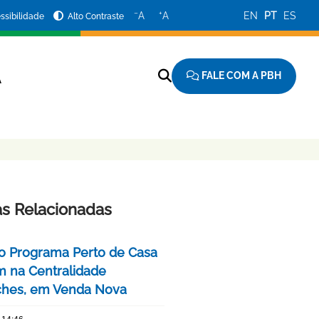
−
+
A
A
EN
PT
ES
ssibilidade
Alto Contraste
FALE COM A PBH
A
as Relacionadas
o Programa Perto de Casa
 na Centralidade
hes, em Venda Nova