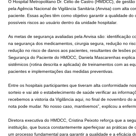
O Hospital Metropolitano Dr. Célio de Castro (HMDCC), de gestão d
pela Agência Nacional de Vigilância Sanitária (Anvisa) com alta 
paciente. Essas ações têm como objetivo garantir a qualidade do
possíveis riscos ao usuário dentro da unidade hospitalar.
As metas de segurança avaliadas pela Anvisa são: identificação c
na segurança dos medicamentos, cirurgia segura, redução no risc
redução no risco de danos aos pacientes, resultantes de lesões 
Segurança do Paciente do HMDCC, Daniela Mascarenhas explica que
sistêmicos (rotina descrita e aplicada) de treinamentos com as equ
pacientes e implementações das medidas preventivas.
Entre os hospitais participantes que tiveram alta conformidade no
sorteio e vai até o estabelecimento de saúde verificar as informaç
recebemos a vistoria da Vigilância aqui, no final de novembro do 
nota pode mudar. No nosso caso, mantivemos”, explicou a enferm
Diretora executiva do HMDCC, Cristina Peixoto reforça que a segu
instituição, que busca constantemente aperfeiçoar as práticas de 
um processo fundamental para garantir a qualidade e a eficácia do