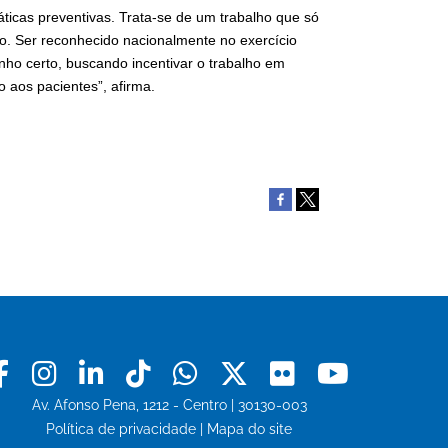
ráticas preventivas. Trata-se de um trabalho que só
to. Ser reconhecido nacionalmente no exercício
o certo, buscando incentivar o trabalho em
 aos pacientes”, afirma.
Facebook
Instagram
Linkedin
Tiktok
Whatsapp
X
Flickr
Youtu
Av. Afonso Pena, 1212 - Centro | 30130-003
Política de privacidade
|
Mapa do site