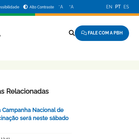
−
+
A
A
EN
PT
ES
ssibilidade
Alto Contraste
FALE COM A PBH
A
as Relacionadas
a Campanha Nacional de
cinação será neste sábado