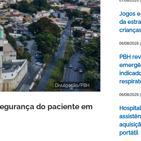
07/08/2026 |
Jogos e
da estra
criança
06/08/2026 |
PBH rev
emergên
indicad
respirat
Divulgação/PBH
06/08/2026 |
segurança do paciente em
Hospital
assistê
aquisiç
portátil