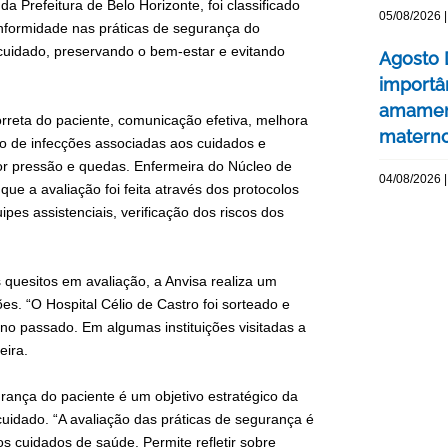
a Prefeitura de Belo Horizonte, foi classificado
05/08/2026 |
conformidade nas práticas de segurança do
 cuidado, preservando o bem-estar e evitando
Agosto 
importâ
amament
orreta do paciente, comunicação efetiva, melhora
matern
o de infecções associadas aos cuidados e
por pressão e quedas. Enfermeira do Núcleo de
04/08/2026 |
 a avaliação foi feita através dos protocolos
ipes assistenciais, verificação dos riscos dos
s quesitos em avaliação, a Anvisa realiza um
ões. “O Hospital Célio de Castro foi sorteado e
ano passado. Em algumas instituições visitadas a
eira.
rança do paciente é um objetivo estratégico da
cuidado. “A avaliação das práticas de segurança é
s cuidados de saúde. Permite refletir sobre