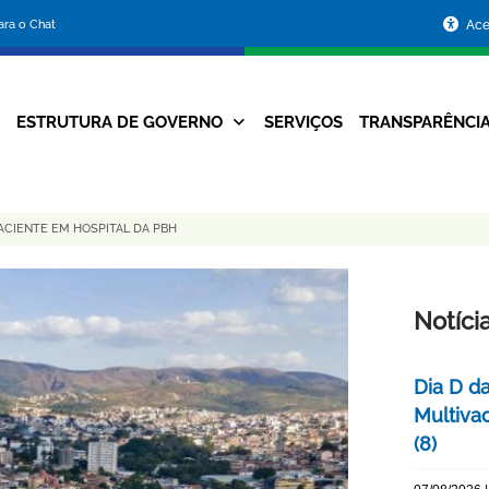
Portal
para o Chat
Ace
da
Prefeitura
ESTRUTURA DE GOVERNO
SERVIÇOS
TRANSPARÊNCI
Navegação
de
Principal
Belo
ACIENTE EM HOSPITAL DA PBH
Horizonte
Notíci
Dia D d
Multiva
(8)