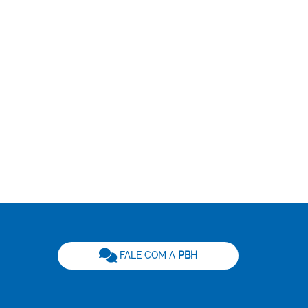
be
FALE COM A
PBH