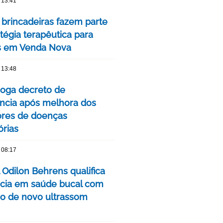
 13:41
 brincadeiras fazem parte
tégia terapêutica para
s em Venda Nova
 13:48
oga decreto de
cia após melhora dos
ores de doenças
órias
 08:17
 Odilon Behrens qualifica
ncia em saúde bucal com
ão de novo ultrassom