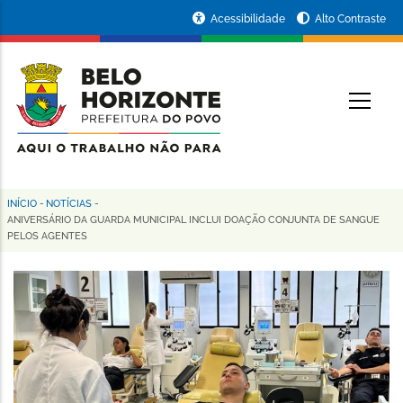
Pular
Portal
Acessibilidade
Alto Contraste
para
da
o
conteúdo
Prefeitura
O
principal
de
Belo
Horizonte
INÍCIO
-
NOTÍCIAS
-
Trilha
ANIVERSÁRIO DA GUARDA MUNICIPAL INCLUI DOAÇÃO CONJUNTA DE SANGUE
PELOS AGENTES
de
navegação