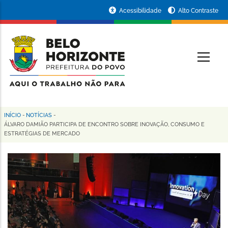
Pular
Portal
Acessibilidade
Alto Contraste
para
da
o
conteúdo
Prefeitura
O
principal
de
Belo
Horizonte
INÍCIO
-
NOTÍCIAS
-
Trilha
ÁLVARO DAMIÃO PARTICIPA DE ENCONTRO SOBRE INOVAÇÃO, CONSUMO E
ESTRATÉGIAS DE MERCADO
de
navegação