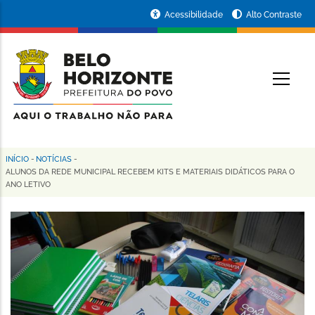
Pular
Portal
Acessibilidade
Alto Contraste
para
da
o
conteúdo
Prefeitura
O
principal
de
Belo
Horizonte
INÍCIO
-
NOTÍCIAS
-
Trilha
ALUNOS DA REDE MUNICIPAL RECEBEM KITS E MATERIAIS DIDÁTICOS PARA O
ANO LETIVO
de
navegação