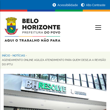
Pular
Portal
Acessibilidade
Alto Contraste
para
da
o
conteúdo
Prefeitura
O
principal
de
Belo
Horizonte
INÍCIO
-
NOTÍCIAS
-
Trilha
AGENDAMENTO ONLINE AGILIZA ATENDIMENTO PARA QUEM DESEJA A REVISÃO
DO IPTU
de
navegação