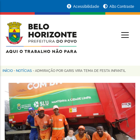
Pular
Portal
Acessibilidade
Alto Contraste
para
da
o
conteúdo
Prefeitura
O
principal
de
Belo
Horizonte
INÍCIO
-
NOTÍCIAS
-
ADMIRAÇÃO POR GARIS VIRA TEMA DE FESTA INFANTIL
Trilha
de
navegação