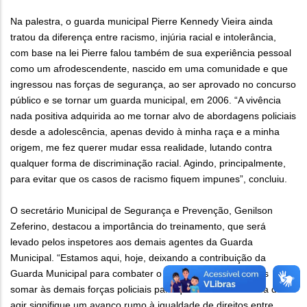
Na palestra, o guarda municipal Pierre Kennedy Vieira ainda
tratou da diferença entre racismo, injúria racial e intolerância,
com base na lei Pierre falou também de sua experiência pessoal
como um afrodescendente, nascido em uma comunidade e que
ingressou nas forças de segurança, ao ser aprovado no concurso
público e se tornar um guarda municipal, em 2006. “A vivência
nada positiva adquirida ao me tornar alvo de abordagens policiais
desde a adolescência, apenas devido à minha raça e a minha
origem, me fez querer mudar essa realidade, lutando contra
qualquer forma de discriminação racial. Agindo, principalmente,
para evitar que os casos de racismo fiquem impunes”, concluiu.
O secretário Municipal de Segurança e Prevenção, Genilson
Zeferino, destacou a importância do treinamento, que será
levado pelos inspetores aos demais agentes da Guarda
Municipal. “Estamos aqui, hoje, deixando a contribuição da
Guarda Municipal para combater o racismo. Queremos nos
somar às demais forças policiais para que essa nova forma de
agir signifique um avanço rumo à igualdade de direitos entre