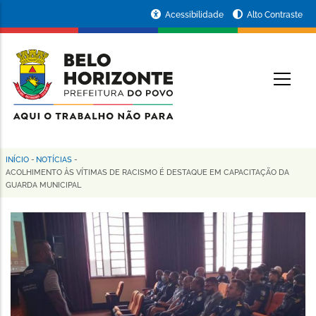
Pular
Portal
Acessibilidade
Alto Contraste
para
da
o
conteúdo
Prefeitura
O
principal
de
Belo
Horizonte
INÍCIO
-
NOTÍCIAS
-
Trilha
ACOLHIMENTO ÀS VÍTIMAS DE RACISMO É DESTAQUE EM CAPACITAÇÃO DA
GUARDA MUNICIPAL
de
navegação