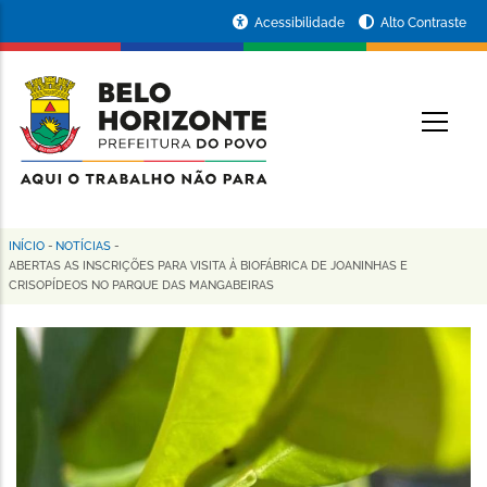
Pular
Portal
Acessibilidade
Alto Contraste
para
da
o
conteúdo
Prefeitura
O
principal
de
Belo
Horizonte
INÍCIO
-
NOTÍCIAS
-
Trilha
ABERTAS AS INSCRIÇÕES PARA VISITA À BIOFÁBRICA DE JOANINHAS E
CRISOPÍDEOS NO PARQUE DAS MANGABEIRAS
de
navegação