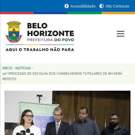
Pular
Portal
Acessibilidade
Alto Contraste
para
da
o
conteúdo
Prefeitura
O
principal
de
Belo
Horizonte
INÍCIO
-
NOTÍCIAS
-
Trilha
10º PROCESSO DE ESCOLHA DOS CONSELHEIROS TUTELARES DE BH SERÁ
REFEITO
de
navegação