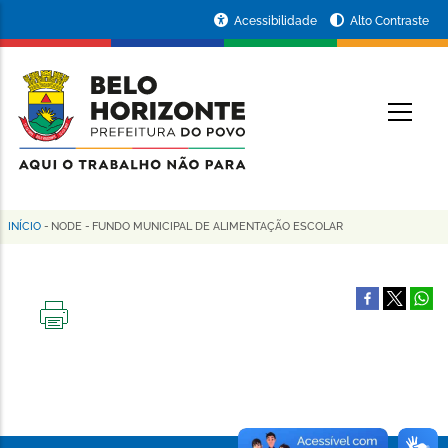
Pular
Portal
Acessibilidade
Alto Contraste
para
da
o
conteúdo
Prefeitura
O
principal
de
Belo
Horizonte
INÍCIO
-
NODE
-
FUNDO MUNICIPAL DE ALIMENTAÇÃO ESCOLAR
Trilha
de
navegação
IMPRIMIR
ESTA
PÁGINA