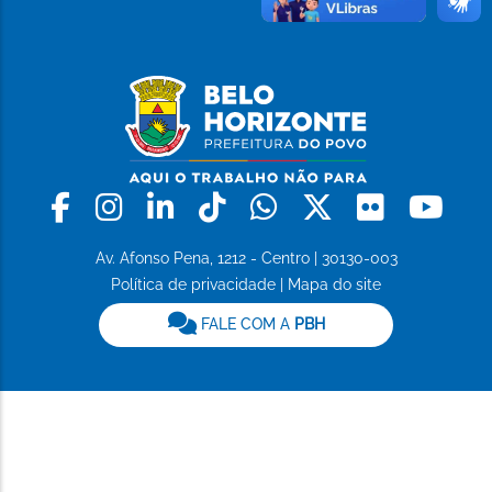
Facebook
Instagram
Linkedin
Tiktok
Whatsapp
X
Flickr
Yo
Av. Afonso Pena, 1212 - Centro | 30130-003
Política de privacidade
|
Mapa do site
FALE COM A
PBH