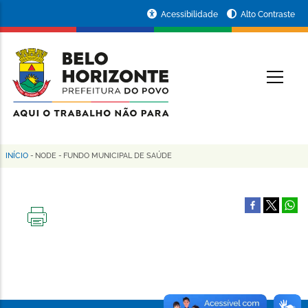
Pular
Portal
Acessibilidade
Alto Contraste
para
da
o
conteúdo
Prefeitura
O
principal
de
Belo
Horizonte
INÍCIO
-
NODE
-
FUNDO MUNICIPAL DE SAÚDE
Trilha
de
navegação
IMPRIMIR
ESTA
PÁGINA