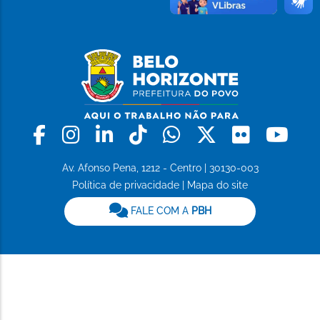
Facebook
Instagram
Linkedin
Tiktok
Whatsapp
X
Flickr
Yo
Av. Afonso Pena, 1212 - Centro | 30130-003
Política de privacidade
|
Mapa do site
FALE COM A
PBH