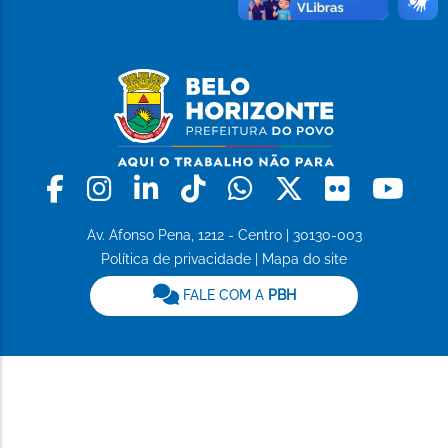
Facebook
Instagram
Linkedin
Tiktok
Whatsapp
X
Flickr
Yo
Av. Afonso Pena, 1212 - Centro | 30130-003
Política de privacidade
|
Mapa do site
FALE COM A
PBH