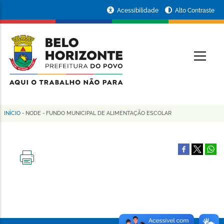
Pular
Portal
Acessibilidade
Alto Contraste
para
da
o
conteúdo
Prefeitura
O
principal
de
Belo
Horizonte
INÍCIO
-
NODE
-
FUNDO MUNICIPAL DE ALIMENTAÇÃO ESCOLAR
Trilha
de
navegação
IMPRIMIR
ESTA
PÁGINA