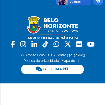
Facebook
Instagram
Linkedin
Tiktok
Whatsapp
X
Flickr
Yo
Av. Afonso Pena, 1212 - Centro | 30130-003
Política de privacidade
|
Mapa do site
FALE COM A
PBH