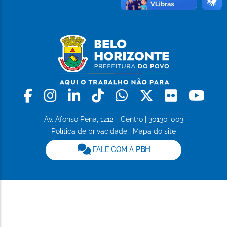
Facebook
Instagram
Linkedin
Tiktok
Whatsapp
X
Flickr
Yo
Av. Afonso Pena, 1212 - Centro | 30130-003
Política de privacidade
|
Mapa do site
FALE COM A
PBH