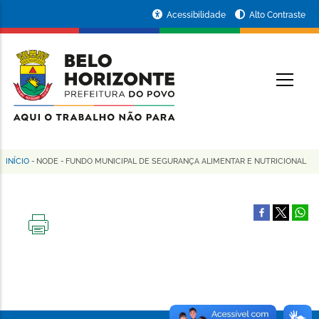
Pular
Portal
Acessibilidade
Alto Contraste
para
da
o
conteúdo
Prefeitura
O
principal
de
Belo
Horizonte
INÍCIO
-
NODE
-
FUNDO MUNICIPAL DE SEGURANÇA ALIMENTAR E NUTRICIONAL
Trilha
de
navegação
IMPRIMIR
ESTA
PÁGINA