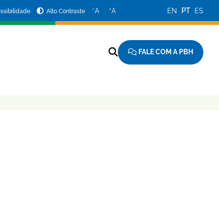
−
+
A
A
EN
PT
ES
ssibilidade
Alto Contraste
FALE COM A PBH