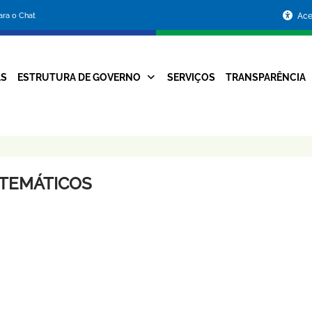
Portal
para o Chat
Ace
da
Prefeitura
AS
ESTRUTURA DE GOVERNO
SERVIÇOS
TRANSPARÊNCIA
Navegação
de
Principal
Belo
Horizonte
 TEMÁTICOS