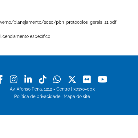
e-governo/planejamento/2020/pbh_protocolos_gerais_21.pdf
 licenciamento específico
Facebook
Instagram
Linkedin
Tiktok
Whatsapp
X
Flickr
Youtu
Av. Afonso Pena, 1212 - Centro | 30130-003
Política de privacidade
|
Mapa do site