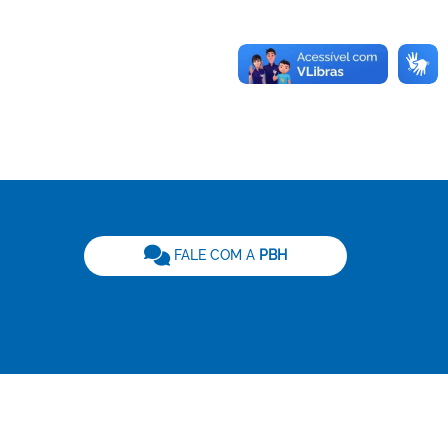
be
FALE COM A
PBH