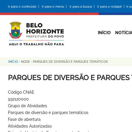
Pular
Ir para o conteúdo |
Ir para o menu |
Ir para a busca |
Ir para o rodapé |
Ir 
para
o
conteúdo
principal
INÍCIO
NOTÍCI
INÍCIO
-
NODE
-
PARQUES DE DIVERSÃO E PARQUES TEMÁTICOS
Trilha
de
PARQUES DE DIVERSÃO E PARQUES
navegação
Código CNAE
932120000
Grupo de Atividades
Parques de diversão e parques temáticos
Fase de abertura
Atividades Autorizadas