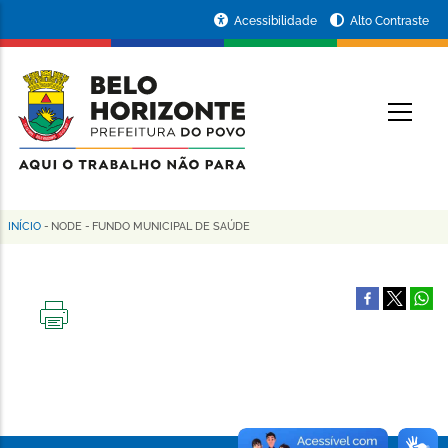
Pular
Portal
Acessibilidade
Alto Contraste
para
da
o
conteúdo
Prefeitura
O
principal
de
Belo
Horizonte
INÍCIO
-
NODE
-
FUNDO MUNICIPAL DE SAÚDE
Trilha
de
navegação
IMPRIMIR
ESTA
PÁGINA