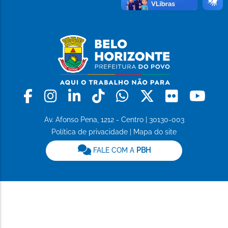
Facebook
Instagram
Linkedin
Tiktok
Whatsapp
X
Flickr
Yo
Av. Afonso Pena, 1212 - Centro | 30130-003
Política de privacidade
|
Mapa do site
FALE COM A
PBH