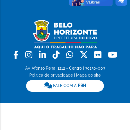
Facebook
Instagram
Linkedin
Tiktok
Whatsapp
X
Flickr
Yo
Av. Afonso Pena, 1212 - Centro | 30130-003
Política de privacidade
|
Mapa do site
FALE COM A
PBH