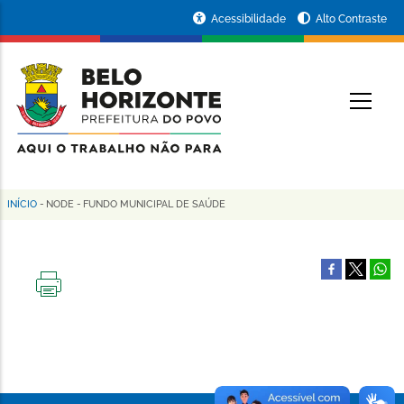
Pular
Portal
Acessibilidade
Alto Contraste
para
da
o
conteúdo
Prefeitura
O
principal
de
Belo
Horizonte
INÍCIO
-
NODE
-
FUNDO MUNICIPAL DE SAÚDE
Trilha
de
navegação
IMPRIMIR
ESTA
PÁGINA