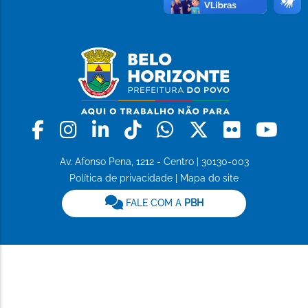
Facebook
Instagram
Linkedin
Tiktok
Whatsapp
X
Flickr
Yo
Av. Afonso Pena, 1212 - Centro | 30130-003
Política de privacidade
|
Mapa do site
FALE COM A
PBH