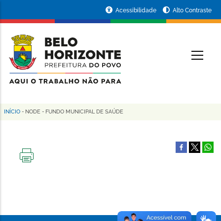
Pular
Portal
Acessibilidade
Alto Contraste
para
da
o
conteúdo
Prefeitura
O
principal
de
Belo
Horizonte
INÍCIO
-
NODE
-
FUNDO MUNICIPAL DE SAÚDE
Trilha
de
navegação
IMPRIMIR
ESTA
PÁGINA