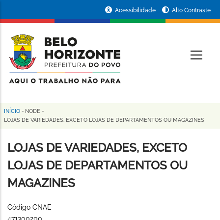
Pular
Portal
Acessibilidade
Alto Contraste
para
da
o
conteúdo
Prefeitura
O
principal
de
Belo
Horizonte
INÍCIO
-
NODE
-
Trilha
LOJAS DE VARIEDADES, EXCETO LOJAS DE DEPARTAMENTOS OU MAGAZINES
de
LOJAS DE VARIEDADES, EXCETO
navegação
LOJAS DE DEPARTAMENTOS OU
MAGAZINES
Código CNAE
471300200