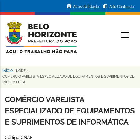
Pular
Portal
Acessibilidade
Alto Contraste
para
da
o
conteúdo
Prefeitura
O
principal
de
Belo
Horizonte
INÍCIO
-
NODE
-
Trilha
COMÉRCIO VAREJISTA ESPECIALIZADO DE EQUIPAMENTOS E SUPRIMENTOS DE
INFORMÁTICA
de
navegação
COMÉRCIO VAREJISTA
ESPECIALIZADO DE EQUIPAMENTOS
E SUPRIMENTOS DE INFORMÁTICA
Código CNAE