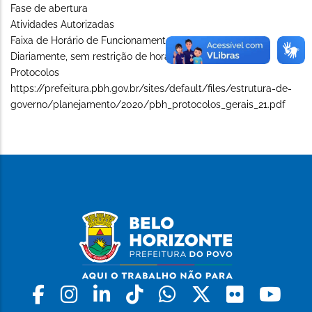
Fase de abertura
Atividades Autorizadas
Faixa de Horário de Funcionamento (Long)
Diariamente, sem restrição de horário
Protocolos
https://prefeitura.pbh.gov.br/sites/default/files/estrutura-de-
governo/planejamento/2020/pbh_protocolos_gerais_21.pdf
Facebook
Instagram
Linkedin
Tiktok
Whatsapp
X
Flickr
Yo