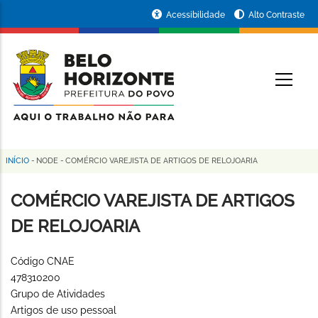
Pular
Portal
Acessibilidade
Alto Contraste
para
da
o
conteúdo
Prefeitura
O
principal
de
Belo
Horizonte
INÍCIO
-
NODE
-
COMÉRCIO VAREJISTA DE ARTIGOS DE RELOJOARIA
Trilha
de
COMÉRCIO VAREJISTA DE ARTIGOS
navegação
DE RELOJOARIA
Código CNAE
478310200
Grupo de Atividades
Artigos de uso pessoal