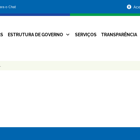
Portal
para o Chat
Ace
da
Prefeitura
AS
ESTRUTURA DE GOVERNO
SERVIÇOS
TRANSPARÊNCIA
Navegação
de
Principal
Belo
L
Horizonte