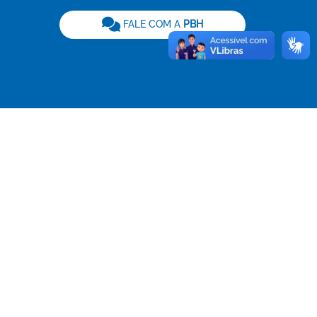
be
FALE COM A
PBH