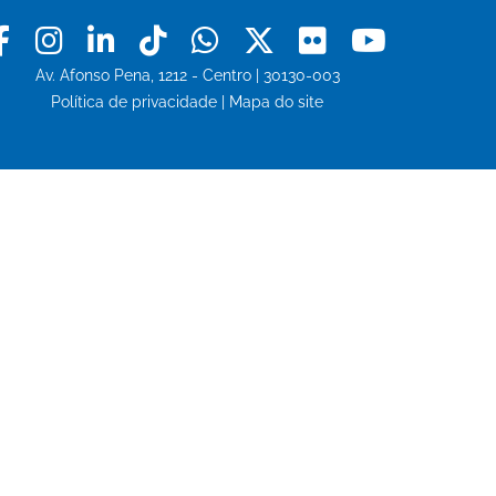
Facebook
Instagram
Linkedin
Tiktok
Whatsapp
X
Flickr
Youtu
Av. Afonso Pena, 1212 - Centro | 30130-003
Política de privacidade
|
Mapa do site