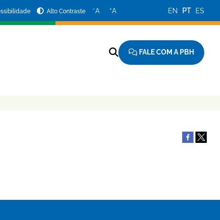
−
+
A
A
EN
PT
ES
ssibilidade
Alto Contraste
FALE COM A PBH