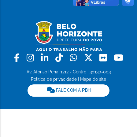
Facebook
Instagram
Linkedin
Tiktok
Whatsapp
X
Flickr
Yo
Av. Afonso Pena, 1212 - Centro | 30130-003
Política de privacidade
|
Mapa do site
FALE COM A
PBH