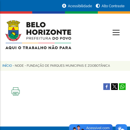
Pular
Portal
Acessibilidade
Alto Contraste
para
da
o
conteúdo
Prefeitura
O
principal
de
Belo
Horizonte
INÍCIO
-
NODE
-
FUNDAÇÃO DE PARQUES MUNICIPAIS E ZOOBOTÂNICA
Trilha
de
navegação
IMPRIMIR
ESTA
PÁGINA