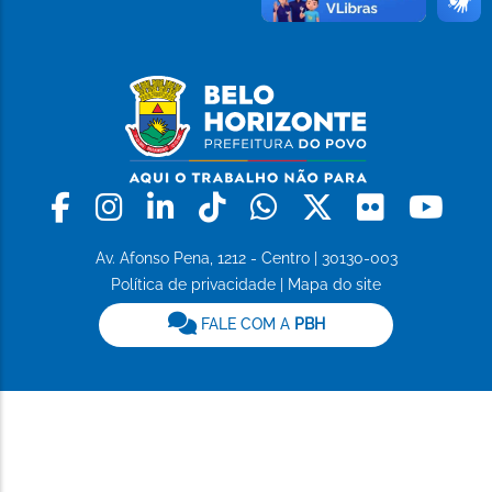
Facebook
Instagram
Linkedin
Tiktok
Whatsapp
X
Flickr
Yo
Av. Afonso Pena, 1212 - Centro | 30130-003
Política de privacidade
|
Mapa do site
FALE COM A
PBH