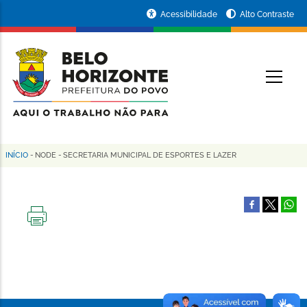
Pular
Portal
Acessibilidade
Alto Contraste
para
da
o
conteúdo
Prefeitura
O
principal
de
Belo
Horizonte
INÍCIO
-
NODE
-
SECRETARIA MUNICIPAL DE ESPORTES E LAZER
Trilha
de
navegação
IMPRIMIR
ESTA
PÁGINA