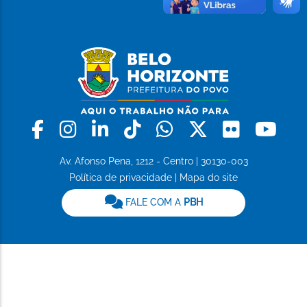
Facebook
Instagram
Linkedin
Tiktok
Whatsapp
X
Flickr
Yo
Av. Afonso Pena, 1212 - Centro | 30130-003
Política de privacidade
|
Mapa do site
FALE COM A
PBH