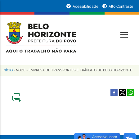
Pular
Portal
Acessibilidade
Alto Contraste
para
da
o
conteúdo
Prefeitura
O
principal
de
Belo
Horizonte
INÍCIO
-
NODE
-
EMPRESA DE TRANSPORTES E TRÂNSITO DE BELO HORIZONTE
Trilha
de
navegação
IMPRIMIR
ESTA
PÁGINA