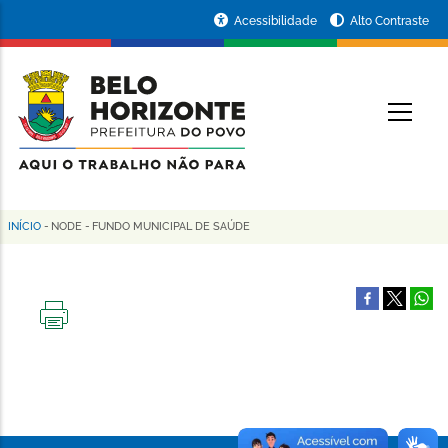
Pular
Portal
Acessibilidade
Alto Contraste
para
da
o
conteúdo
Prefeitura
O
principal
de
Belo
Horizonte
INÍCIO
-
NODE
-
FUNDO MUNICIPAL DE SAÚDE
Trilha
de
navegação
IMPRIMIR
ESTA
PÁGINA