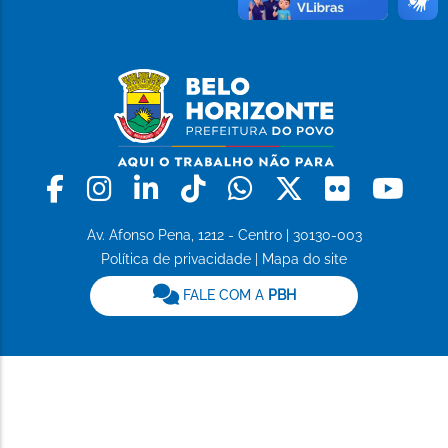
Facebook
Instagram
Linkedin
Tiktok
Whatsapp
X
Flickr
Yo
Av. Afonso Pena, 1212 - Centro | 30130-003
Política de privacidade
|
Mapa do site
FALE COM A
PBH