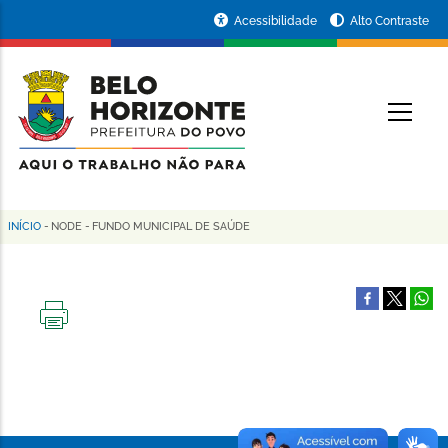
Pular
Portal
Acessibilidade
Alto Contraste
para
da
o
conteúdo
Prefeitura
O
principal
de
Belo
Horizonte
INÍCIO
-
NODE
-
FUNDO MUNICIPAL DE SAÚDE
Trilha
de
navegação
IMPRIMIR
ESTA
PÁGINA