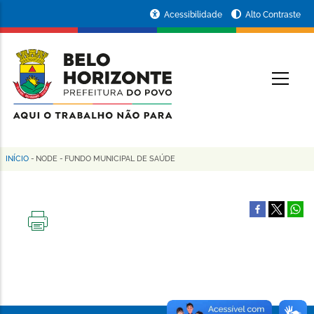
Pular
Portal
Acessibilidade
Alto Contraste
para
da
o
conteúdo
Prefeitura
O
principal
de
Belo
Horizonte
INÍCIO
-
NODE
-
FUNDO MUNICIPAL DE SAÚDE
Trilha
de
navegação
IMPRIMIR
ESTA
PÁGINA