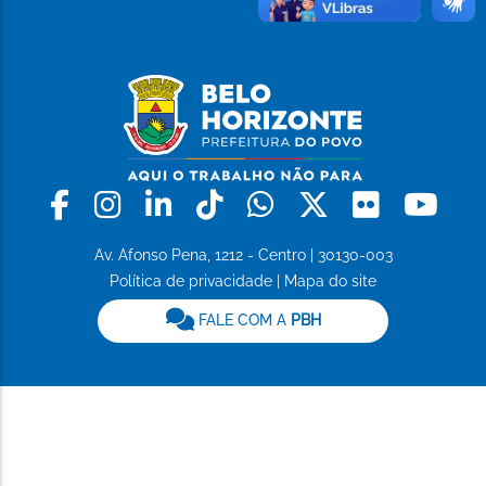
Facebook
Instagram
Linkedin
Tiktok
Whatsapp
X
Flickr
Yo
Av. Afonso Pena, 1212 - Centro | 30130-003
Política de privacidade
|
Mapa do site
FALE COM A
PBH