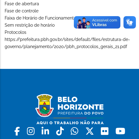
Fase de abertura
Fase de controle
Faixa de Horário de Funcionamento (Long)
Sem restrição de horário
Protocolos
https://prefeitura.pbh.gov.br/sites/default/files/estrutura-de-
governo/planejamento/2020/pbh_protocolos_gerais_21.pdf
Facebook
Instagram
Linkedin
Tiktok
Whatsapp
X
Flickr
Yo