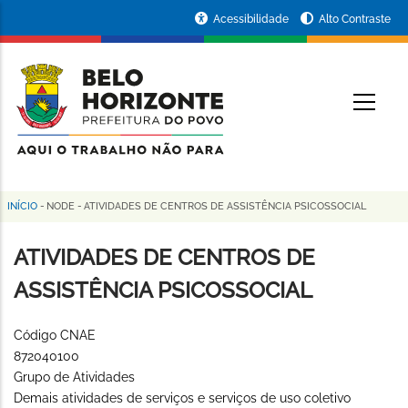
Pular
Portal
Acessibilidade
Alto Contraste
para
da
o
conteúdo
Prefeitura
O
principal
de
Belo
Horizonte
INÍCIO
-
NODE
-
ATIVIDADES DE CENTROS DE ASSISTÊNCIA PSICOSSOCIAL
Trilha
de
ATIVIDADES DE CENTROS DE
navegação
ASSISTÊNCIA PSICOSSOCIAL
Código CNAE
872040100
Grupo de Atividades
Demais atividades de serviços e serviços de uso coletivo