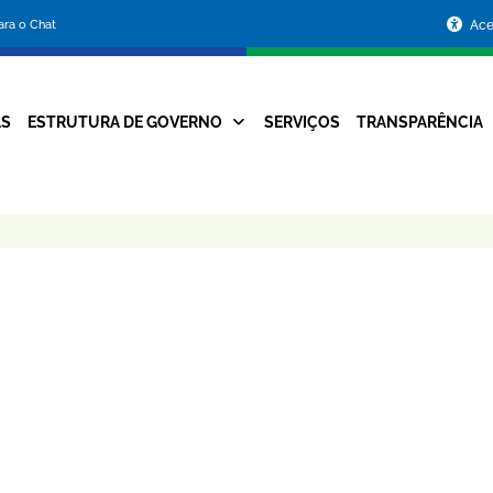
Portal
para o Chat
Ace
da
Prefeitura
AS
ESTRUTURA DE GOVERNO
SERVIÇOS
TRANSPARÊNCIA
Navegação
de
Principal
Belo
Horizonte