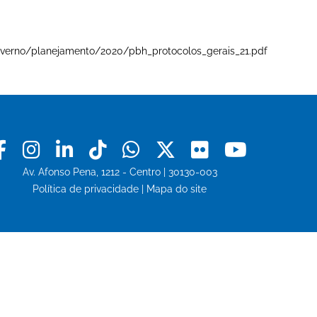
e-governo/planejamento/2020/pbh_protocolos_gerais_21.pdf
Facebook
Instagram
Linkedin
Tiktok
Whatsapp
X
Flickr
Youtu
Av. Afonso Pena, 1212 - Centro | 30130-003
Política de privacidade
|
Mapa do site