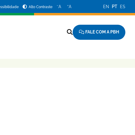
−
+
A
A
EN
PT
ES
ssibilidade
Alto Contraste
FALE COM A PBH