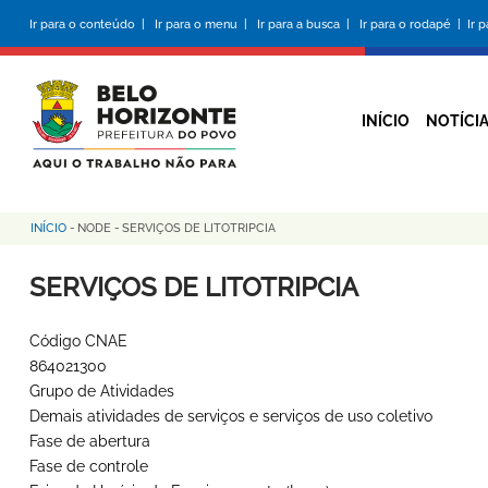
Pular
Ir para o conteúdo |
Ir para o menu |
Ir para a busca |
Ir para o rodapé |
Ir 
para
o
conteúdo
principal
INÍCIO
NOTÍCI
INÍCIO
-
NODE
-
SERVIÇOS DE LITOTRIPCIA
Trilha
de
SERVIÇOS DE LITOTRIPCIA
navegação
Código CNAE
864021300
Grupo de Atividades
Demais atividades de serviços e serviços de uso coletivo
Fase de abertura
Fase de controle