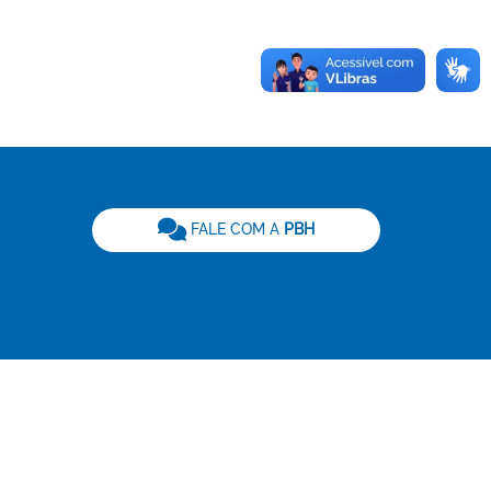
be
FALE COM A
PBH