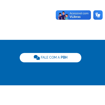
be
FALE COM A
PBH