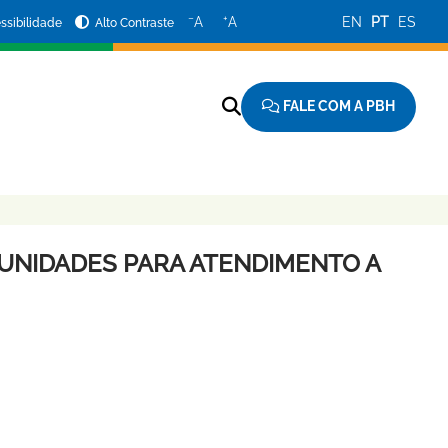
−
+
A
A
EN
PT
ES
ssibilidade
Alto Contraste
FALE COM A PBH
 UNIDADES PARA ATENDIMENTO A