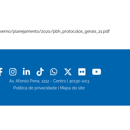
e-governo/planejamento/2020/pbh_protocolos_gerais_21.pdf
Facebook
Instagram
Linkedin
Tiktok
Whatsapp
X
Flickr
Youtu
Av. Afonso Pena, 1212 - Centro | 30130-003
Política de privacidade
|
Mapa do site