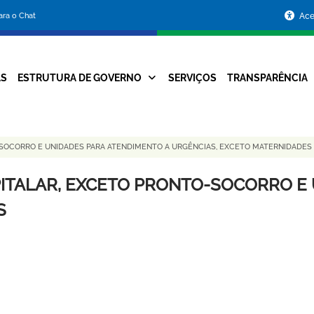
Portal
para o Chat
Ace
da
Prefeitura
AS
ESTRUTURA DE GOVERNO
SERVIÇOS
TRANSPARÊNCIA
Navegação
de
Principal
Belo
-SOCORRO E UNIDADES PARA ATENDIMENTO A URGÊNCIAS, EXCETO MATERNIDADES
Horizonte
PITALAR, EXCETO PRONTO-SOCORRO E
S