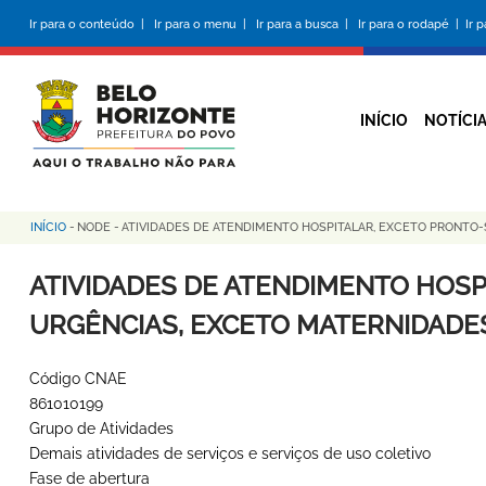
Pular
Ir para o conteúdo |
Ir para o menu |
Ir para a busca |
Ir para o rodapé |
Ir 
para
o
conteúdo
principal
INÍCIO
NOTÍCI
INÍCIO
-
NODE
-
ATIVIDADES DE ATENDIMENTO HOSPITALAR, EXCETO PRONTO
Trilha
de
ATIVIDADES DE ATENDIMENTO HOS
navegação
URGÊNCIAS, EXCETO MATERNIDADE
Código CNAE
861010199
Grupo de Atividades
Demais atividades de serviços e serviços de uso coletivo
Fase de abertura