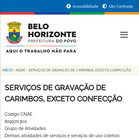
Pular
Portal
Acessibilidade
Alto Contraste
para
da
o
conteúdo
Prefeitura
O
principal
de
Belo
Horizonte
INÍCIO
-
NODE
-
SERVIÇOS DE GRAVAÇÃO DE CARIMBOS, EXCETO CONFECÇÃO
Trilha
de
SERVIÇOS DE GRAVAÇÃO DE
navegação
CARIMBOS, EXCETO CONFECÇÃO
Código CNAE
829970300
Grupo de Atividades
Demais atividades de serviços e serviços de uso coletivo