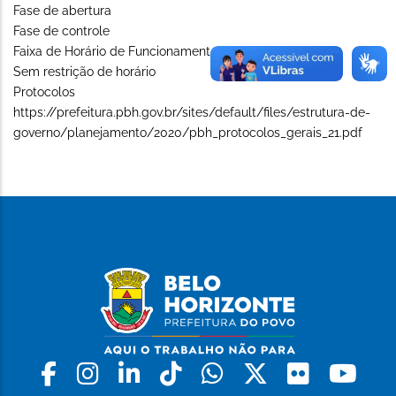
Fase de abertura
Fase de controle
Faixa de Horário de Funcionamento (Long)
Sem restrição de horário
Protocolos
https://prefeitura.pbh.gov.br/sites/default/files/estrutura-de-
governo/planejamento/2020/pbh_protocolos_gerais_21.pdf
Facebook
Instagram
Linkedin
Tiktok
Whatsapp
X
Flickr
Yo