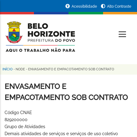
Pular
Portal
Acessibilidade
Alto Contraste
para
da
o
conteúdo
Prefeitura
O
principal
de
Belo
Horizonte
INÍCIO
-
NODE
-
ENVASAMENTO E EMPACOTAMENTO SOB CONTRATO
Trilha
de
ENVASAMENTO E
navegação
EMPACOTAMENTO SOB CONTRATO
Código CNAE
829200000
Grupo de Atividades
Demais atividades de serviços e serviços de uso coletivo