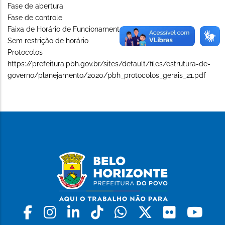
Fase de abertura
Fase de controle
Faixa de Horário de Funcionamento (Long)
Sem restrição de horário
Protocolos
https://prefeitura.pbh.gov.br/sites/default/files/estrutura-de-
governo/planejamento/2020/pbh_protocolos_gerais_21.pdf
Facebook
Instagram
Linkedin
Tiktok
Whatsapp
X
Flickr
Yo