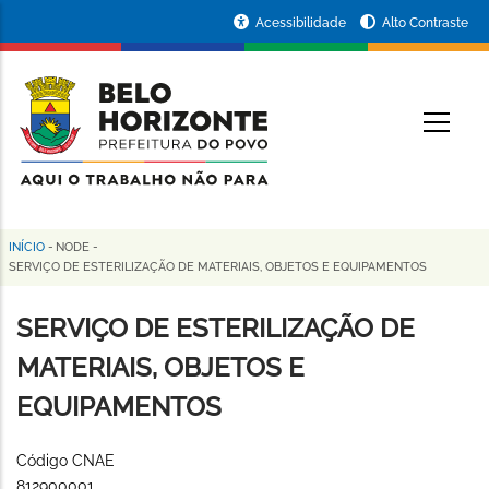
Pular
Portal
Acessibilidade
Alto Contraste
para
da
o
conteúdo
Prefeitura
O
principal
de
Belo
Horizonte
INÍCIO
-
NODE
-
Trilha
SERVIÇO DE ESTERILIZAÇÃO DE MATERIAIS, OBJETOS E EQUIPAMENTOS
de
SERVIÇO DE ESTERILIZAÇÃO DE
navegação
MATERIAIS, OBJETOS E
EQUIPAMENTOS
Código CNAE
812900001