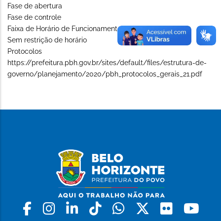
Fase de abertura
Fase de controle
Faixa de Horário de Funcionamento (Long)
Sem restrição de horário
Protocolos
https://prefeitura.pbh.gov.br/sites/default/files/estrutura-de-
governo/planejamento/2020/pbh_protocolos_gerais_21.pdf
Facebook
Instagram
Linkedin
Tiktok
Whatsapp
X
Flickr
Yo