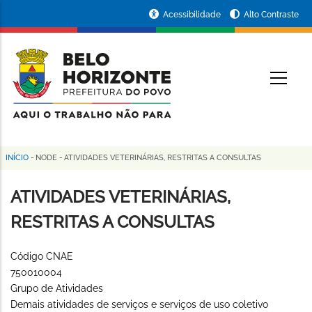
Pular
Portal
Acessibilidade
Alto Contraste
para
da
o
conteúdo
Prefeitura
O
principal
de
Belo
Horizonte
INÍCIO
-
NODE
-
ATIVIDADES VETERINÁRIAS, RESTRITAS A CONSULTAS
Trilha
de
ATIVIDADES VETERINÁRIAS,
navegação
RESTRITAS A CONSULTAS
Código CNAE
750010004
Grupo de Atividades
Demais atividades de serviços e serviços de uso coletivo