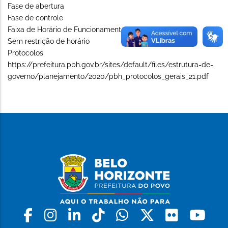
Fase de abertura
Fase de controle
Faixa de Horário de Funcionamento (Long)
Sem restrição de horário
Protocolos
https://prefeitura.pbh.gov.br/sites/default/files/estrutura-de-
governo/planejamento/2020/pbh_protocolos_gerais_21.pdf
Facebook
Instagram
Linkedin
Tiktok
Whatsapp
X
Flickr
Yo