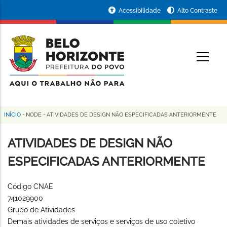
Pular
Portal
Acessibilidade
Alto Contraste
para
da
o
conteúdo
Prefeitura
O
principal
de
Belo
Horizonte
INÍCIO
-
NODE
-
ATIVIDADES DE DESIGN NÃO ESPECIFICADAS ANTERIORMENTE
Trilha
de
ATIVIDADES DE DESIGN NÃO
navegação
ESPECIFICADAS ANTERIORMENTE
Código CNAE
741029900
Grupo de Atividades
Demais atividades de serviços e serviços de uso coletivo