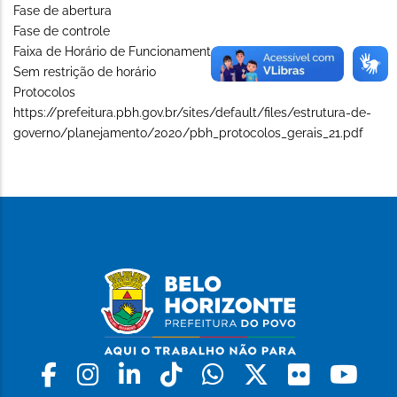
Fase de abertura
Fase de controle
Faixa de Horário de Funcionamento (Long)
Sem restrição de horário
Protocolos
https://prefeitura.pbh.gov.br/sites/default/files/estrutura-de-
governo/planejamento/2020/pbh_protocolos_gerais_21.pdf
Facebook
Instagram
Linkedin
Tiktok
Whatsapp
X
Flickr
Yo