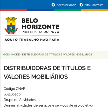
Pular
Portal
Acessibilidade
Alto Contraste
para
da
o
conteúdo
Prefeitura
O
principal
de
Belo
Horizonte
INÍCIO
-
NODE
-
DISTRIBUIDORAS DE TÍTULOS E VALORES MOBILIÁRIOS
Trilha
de
DISTRIBUIDORAS DE TÍTULOS E
navegação
VALORES MOBILIÁRIOS
Código CNAE
661260200
Grupo de Atividades
Demais atividades de serviços e serviços de uso coletivo