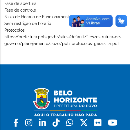
Fase de abertura
Fase de controle
Faixa de Horário de Funcionamento (Long)
Sem restrição de horário
Protocolos
https://prefeitura.pbh.gov.br/sites/default/files/estrutura-de-
governo/planejamento/2020/pbh_protocolos_gerais_21.pdf
Facebook
Instagram
Linkedin
Tiktok
Whatsapp
X
Flickr
Yo