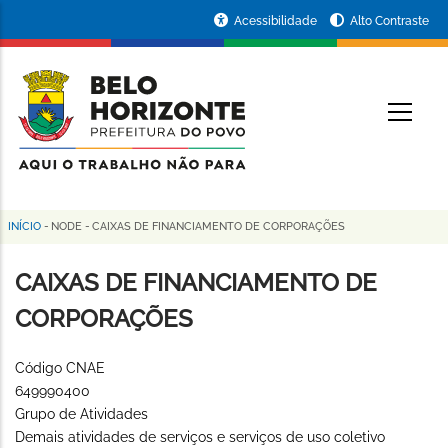
Pular
Portal
Acessibilidade
Alto Contraste
para
da
o
conteúdo
Prefeitura
O
principal
de
Belo
Horizonte
INÍCIO
-
NODE
-
CAIXAS DE FINANCIAMENTO DE CORPORAÇÕES
Trilha
de
CAIXAS DE FINANCIAMENTO DE
navegação
CORPORAÇÕES
Código CNAE
649990400
Grupo de Atividades
Demais atividades de serviços e serviços de uso coletivo