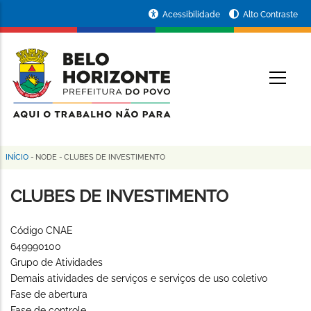
Pular
Portal
Acessibilidade
Alto Contraste
para
da
o
conteúdo
Prefeitura
O
principal
de
Belo
Horizonte
INÍCIO
-
NODE
-
CLUBES DE INVESTIMENTO
Trilha
de
CLUBES DE INVESTIMENTO
navegação
Código CNAE
649990100
Grupo de Atividades
Demais atividades de serviços e serviços de uso coletivo
Fase de abertura
Fase de controle