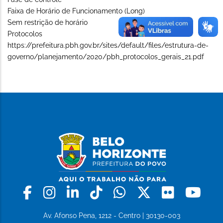
Faixa de Horário de Funcionamento (Long)
Sem restrição de horário
Protocolos
https://prefeitura.pbh.gov.br/sites/default/files/estrutura-de-
governo/planejamento/2020/pbh_protocolos_gerais_21.pdf
Facebook
Instagram
Linkedin
Tiktok
Whatsapp
X
Flickr
Yo
Av. Afonso Pena, 1212 - Centro | 30130-003