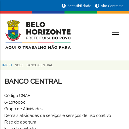
Pular
Portal
Acessibilidade
Alto Contraste
para
da
o
conteúdo
Prefeitura
O
principal
de
Belo
Horizonte
INÍCIO
-
NODE
-
BANCO CENTRAL
Trilha
de
BANCO CENTRAL
navegação
Código CNAE
641070000
Grupo de Atividades
Demais atividades de serviços e serviços de uso coletivo
Fase de abertura
Fase de controle