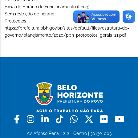
Faixa de Horário de Funcionamento (Long)
Sem restrição de horário
Protocolos
https://prefeitura.pbh.gov.br/sites/default/files/estrutura-de-
governo/planejamento/2020/pbh_protocolos_gerais_21.pdf
Facebook
Instagram
Linkedin
Tiktok
Whatsapp
X
Flickr
Yo
Av. Afonso Pena, 1212 - Centro | 30130-003