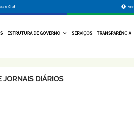
Portal
para o Chat
Ace
da
Prefeitura
AS
ESTRUTURA DE GOVERNO
SERVIÇOS
TRANSPARÊNCIA
Navegação
de
Principal
Belo
Horizonte
 JORNAIS DIÁRIOS