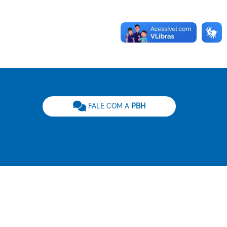
be
FALE COM A
PBH