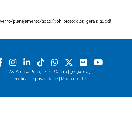
e-governo/planejamento/2020/pbh_protocolos_gerais_21.pdf
Facebook
Instagram
Linkedin
Tiktok
Whatsapp
X
Flickr
Youtu
Av. Afonso Pena, 1212 - Centro | 30130-003
Política de privacidade
|
Mapa do site