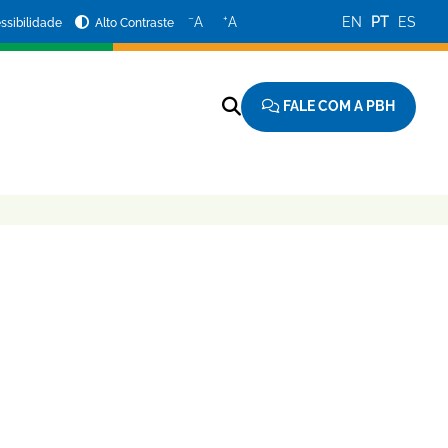
−
+
A
A
EN
PT
ES
ssibilidade
Alto Contraste
FALE COM A PBH