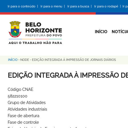
Pular
Ir para o conteúdo |
Ir para o menu |
Ir para a busca |
Ir para o rodapé |
Ir 
para
o
conteúdo
principal
INÍCIO
NOTÍCI
INÍCIO
-
NODE
-
EDIÇÃO INTEGRADA À IMPRESSÃO DE JORNAIS DIÁRIOS
Trilha
de
EDIÇÃO INTEGRADA À IMPRESSÃO DE
navegação
Código CNAE
582210100
Grupo de Atividades
Atividades industriais
Fase de abertura
Fase de controle