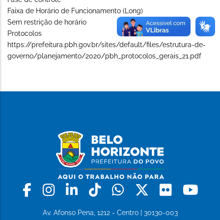
Faixa de Horário de Funcionamento (Long)
Sem restrição de horário
Protocolos
https://prefeitura.pbh.gov.br/sites/default/files/estrutura-de-
governo/planejamento/2020/pbh_protocolos_gerais_21.pdf
Facebook
Instagram
Linkedin
Tiktok
Whatsapp
X
Flickr
Yo
Av. Afonso Pena, 1212 - Centro | 30130-003