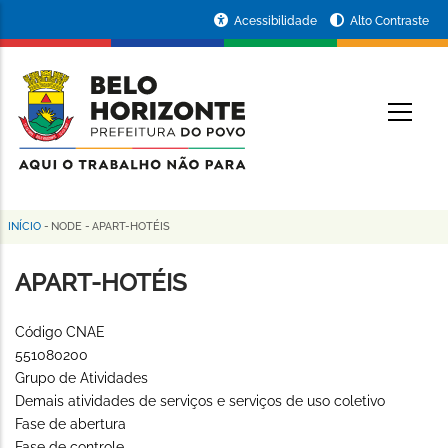
Pular
Portal
Acessibilidade
Alto Contraste
para
da
o
conteúdo
Prefeitura
O
principal
de
Belo
Horizonte
INÍCIO
-
NODE
-
APART-HOTÉIS
Trilha
de
APART-HOTÉIS
navegação
Código CNAE
551080200
Grupo de Atividades
Demais atividades de serviços e serviços de uso coletivo
Fase de abertura
Fase de controle