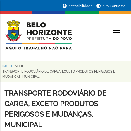
Pular
Portal
Acessibilidade
Alto Contraste
para
da
o
conteúdo
Prefeitura
O
principal
de
Belo
Horizonte
INÍCIO
-
NODE
-
Trilha
TRANSPORTE RODOVIÁRIO DE CARGA, EXCETO PRODUTOS PERIGOSOS E
MUDANÇAS, MUNICIPAL
de
navegação
TRANSPORTE RODOVIÁRIO DE
CARGA, EXCETO PRODUTOS
PERIGOSOS E MUDANÇAS,
MUNICIPAL